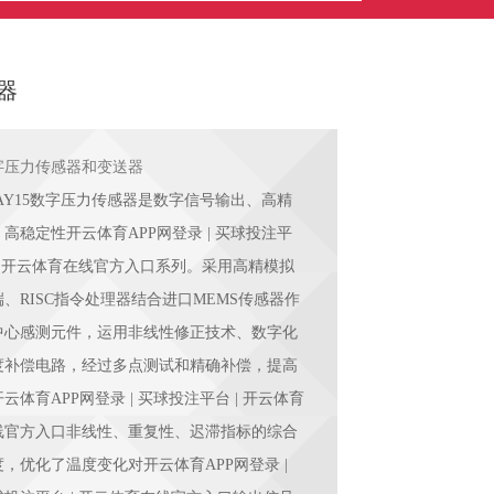
器
字压力传感器和变送器
UAY15数字压力传感器是数字信号输出、高精
、高稳定性开云体育APP网登录 | 买球投注平
 | 开云体育在线官方入口系列。采用高精模拟
端、RISC指令处理器结合进口MEMS传感器作
中心感测元件，运用非线性修正技术、数字化
度补偿电路，经过多点测试和精确补偿，提高
云体育APP网登录 | 买球投注平台 | 开云体育
线官方入口非线性、重复性、迟滞指标的综合
度，优化了温度变化对开云体育APP网登录 |