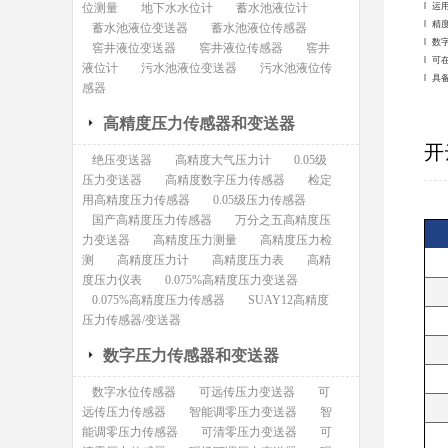
位测量
地下水水位计
蓄水池液位计
l 
l 
蓄水池液位变送器
蓄水池液位传感器
l 
窖井液位变送器
窖井液位传感器
窖井
l 
液位计
污水池液位变送器
污水池液位传
l 
感器
高精度压力传感器和变送器
开
绝压变送器
高精度大气压力计
0.05级
压力变送器
高精度数字压力传感器
检定
用高精度压力传感器
0.05级压力传感器
国产高精度压力传感器
万分之五高精度压
力变送器
高精度压力测量
高精度压力检
测
高精度压力计
高精度压力表
高精
度压力仪表
0.075%高精度压力变送器
0.075%高精度压力传感器
SUAY12高精度
压力传感器/变送器
数字压力传感器和变送器
数字水位传感器
可远传压力变送器
可
远传压力传感器
智能调零压力变送器
智
能调零压力传感器
可清零压力变送器
可