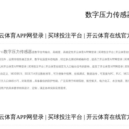
数字压力传感
云体育APP网登录 | 买球投注平台 | 开云体育在线
数字压力传感器
Y15
是数字信号输出、高精度、高稳定性开云体育APP网登录 | 买球投注平台 | 开云体
测元件，运用非线性修正技术、数字化温度补偿电路，经过多点测试和精确补偿，提高了开云体育APP网登录 | 买
对开云体育APP网登录 | 买球投注平台 | 开云体育在线官方入口输出信号的影响，提高了开云体育APP网登录 | 
Y自定义、MODBUS、IEEE754浮点数标准等，可方便集中组网、在线调试、数据远传，可直接与PC、PLC、MCU
官方入口体积小巧，封装坚固，具备极佳的防护性能。广泛应用于科研院校、航空航天、电力化工、水文地质、医
据用户的具体要求特殊设计、定制，满足各种实际应用需求。
云体育APP网登录 | 买球投注平台 | 开云体育在线