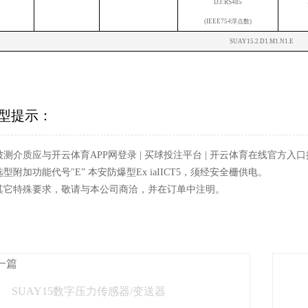
D3:RS485
(IEEE754浮点数)
SUAY15.2.D1.M1.N1.E
型提示：
 被测介质应与开云体育APP网登录 | 买球投注平台 | 开云体育在线官方
 选型附加功能代号"E” 本安防爆型Ex iaIICT5，须经安全栅供电。
. 其它特殊要求，敬请与本公司商洽，并在订单中注明。
一篇
SUAY15数字压力传感器/变送器