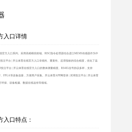
器
官方入口详情
育在线官方入口系列。采用高精模拟前端、RISC指令处理器结合进口MEMS传感器作为中
球投注平台 | 开云体育在线官方入口非线性、重复性、迟滞指标的综合精度，优化了温
买球投注平台 | 开云体育在线官方入口的整体测量精度。RS485信号协议多样，支持
、FPGA等设备连接，方便用户采集。开云体育APP网登录 | 买球投注平台 | 开云体育
疗环保、设备检漏、数据在线远传等领域。
官方入口特点：