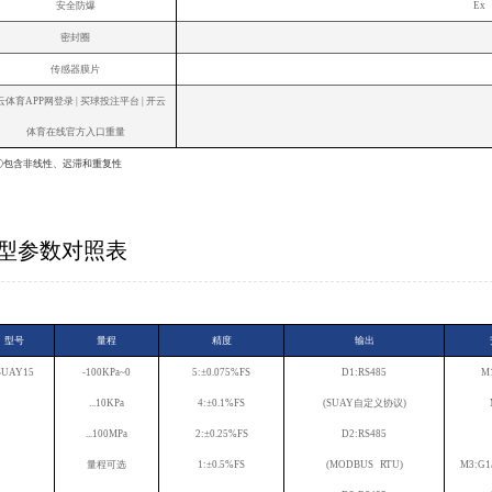
安全防爆
Ex
密封圈
传感器膜片
云体育APP网登录 | 买球投注平台 | 开云
体育在线官方入口重量
①包含非线性、迟滞和重复性
型参数对照表
型号
量程
精度
输出
SUAY15
-100KPa~0
5:±0.075%FS
D1:RS485
M
...10KPa
4:±0.1%FS
(SUAY自定义协议)
...100MPa
2:±0.25%FS
D2:RS485
量程可选
1:±0.5%FS
(MODBUS RTU)
M3:G1