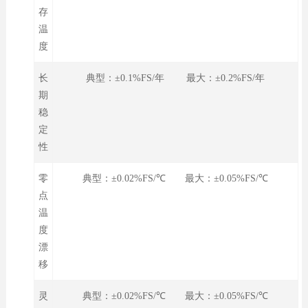
存
温
度
长
典型：±0.1%FS/年 最大：±0.2%FS/年
期
稳
定
性
零
典型：±0.02%FS/℃ 最大：±0.05%FS/℃
点
温
度
漂
移
灵
典型：±0.02%FS/℃ 最大：±0.05%FS/℃