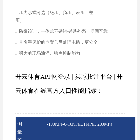
l 压力形式可选（绝压、负压、表压、差
压）
l 防爆设计，一体式不锈钢/铸造外壳，坚固可靠
l 带多重保护的内置信号处理电路，更安全
l 强大的现场浪涌、噪声抑制能力
开云体育APP网登录 | 买球投注平台 | 开
云体育在线官方入口性能指标：
测
-100KPa-0-10KPa...1MPa...200MPa
量
范