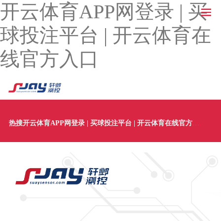
开云体育APP网登录 | 买
球投注平台 | 开云体育在
线官方入口
热搜开云体育APP网登录 | 买球投注平台 | 开云体育在线官方入口：