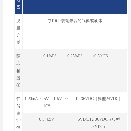
围
测
与316不锈钢兼容的气体或液体
量
介
质
静
±0.1%FS ±0.25%FS ±0.5%FS
态
精
度
①
信
4-20mA 0-5V 1-5V 0-
12-36VDC（典型24VDC）
号
10V
输
0.5-4.5V
5VDC/12-36VDC（典型
出/
24VDC）
供