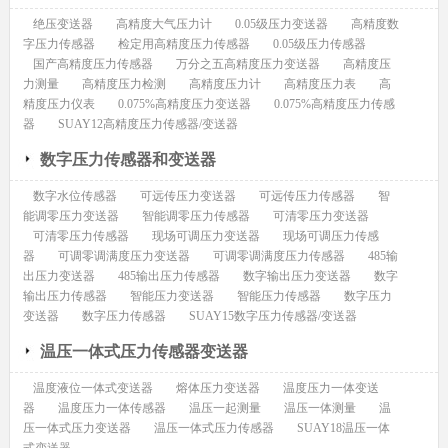
绝压变送器
高精度大气压力计
0.05级压力变送器
高精度数
字压力传感器
检定用高精度压力传感器
0.05级压力传感器
国产高精度压力传感器
万分之五高精度压力变送器
高精度压
力测量
高精度压力检测
高精度压力计
高精度压力表
高
精度压力仪表
0.075%高精度压力变送器
0.075%高精度压力传感
器
SUAY12高精度压力传感器/变送器
数字压力传感器和变送器
数字水位传感器
可远传压力变送器
可远传压力传感器
智
能调零压力变送器
智能调零压力传感器
可清零压力变送器
可清零压力传感器
现场可调压力变送器
现场可调压力传感
器
可调零调满度压力变送器
可调零调满度压力传感器
485输
出压力变送器
485输出压力传感器
数字输出压力变送器
数字
输出压力传感器
智能压力变送器
智能压力传感器
数字压力
变送器
数字压力传感器
SUAY15数字压力传感器/变送器
温压一体式压力传感器变送器
温度液位一体式变送器
熔体压力变送器
温度压力一体变送
器
温度压力一体传感器
温压一起测量
温压一体测量
温
压一体式压力变送器
温压一体式压力传感器
SUAY18温压一体