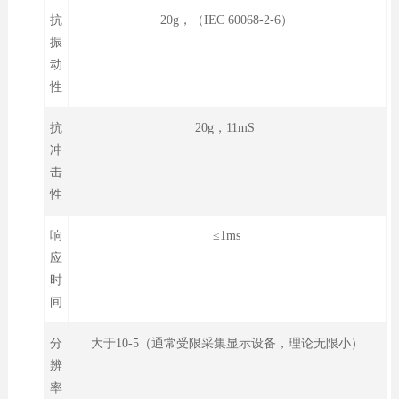
抗
20g，（IEC 60068-2-6）
振
动
性
抗
20g，11mS
冲
击
性
响
≤1ms
应
时
间
分
大于10-5（通常受限采集显示设备，理论无限小）
辨
率