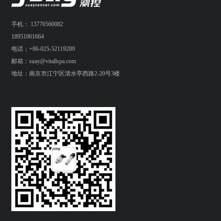
手机： 13770560082
18951961664
电话：+86-025-52119289
邮箱：suay@vitallspa.com
地址：南京市江宁区清水亭西路2-20号3楼