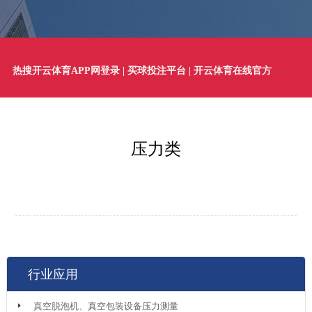
热搜开云体育APP网登录 | 买球投注平台 | 开云体育在线官方入口：
压力类
行业应用
真空脱泡机、真空包装设备压力测量