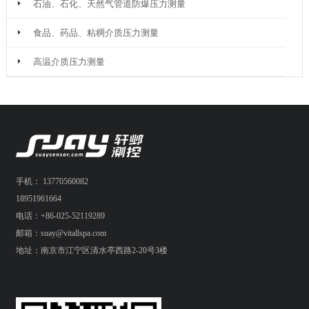
石油、石化、天然气管道防爆压力测量
食品、药品、粘稠介质压力测量
高温介质压力测量
手机： 13770560082
18951961664
电话：+86-025-52119289
邮箱：suay@vitallspa.com
地址：南京市江宁区清水亭西路2-20号3楼