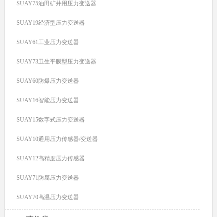
SUAY75油田矿井用压力变送器
SUAY19经济型压力变送器
SUAY61工业压力变送器
SUAY73卫生平膜型压力变送器
SUAY60防爆压力变送器
SUAY16智能压力变送器
SUAY15数字式压力变送器
SUAY10通用压力传感器/变送器
SUAY12高精度压力传感器
SUAY71防腐压力变送器
SUAY70高温压力变送器