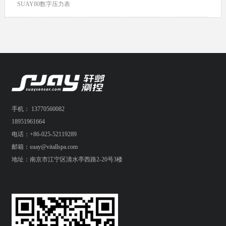
SUAY80数字压力表
手机： 13770560082
18951961664
电话：+86-025-52119289
邮箱：suay@vitallspa.com
地址：南京市江宁区清水亭西路2-20号3楼