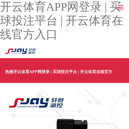
开云体育APP网登录 | 买
球投注平台 | 开云体育在
线官方入口
热搜开云体育APP网登录 | 买球投注平台 | 开云体育在线官方入口：