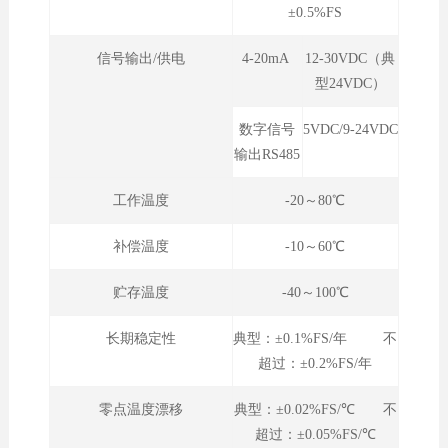
±0.5%FS
信号输出/供电
4-20mA
12-30VDC（典
型24VDC）
数字信号
5VDC/9-24VDC
输出RS485
工作温度
-20～80℃
补偿温度
-10～60℃
贮存温度
-40～100℃
长期稳定性
典型：±0.1%FS/年 不
超过：±0.2%FS/年
零点温度漂移
典型：±0.02%FS/℃ 不
超过：±0.05%FS/℃