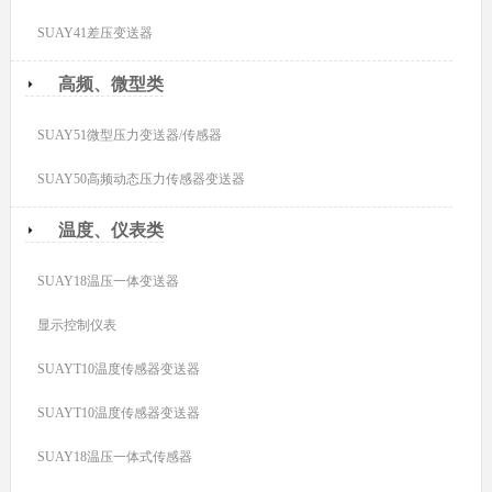
SUAY41差压变送器
高频、微型类
SUAY51微型压力变送器/传感器
SUAY50高频动态压力传感器变送器
温度、仪表类
SUAY18温压一体变送器
显示控制仪表
SUAYT10温度传感器变送器
SUAYT10温度传感器变送器
SUAY18温压一体式传感器