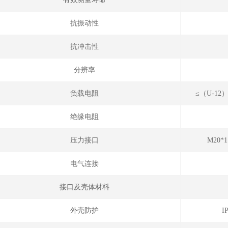
抗振动性
抗冲击性
分辨率
负载电阻
≤（U-1
绝缘电阻
压力接口
M20*
电气连接
接口及壳体材料
外壳防护