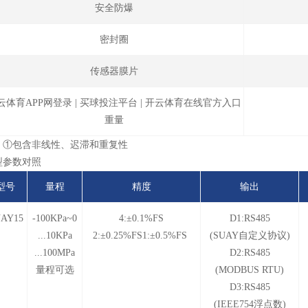
安全防爆
密封圈
传感器膜片
云体育APP网登录 | 买球投注平台 | 开云体育在线官方入口
重量
：①包含非线性、迟滞和重复性
型参数对照
型号
量程
精度
输出
AY15
-100KPa~0
4:±0.1%F
S
D1:RS485
...10KPa
2:±0.25%FS1:±0.5%FS
(SUAY自定义协议)
...100MPa
D2:RS485
量程可选
(MODBUS RTU)
D3:RS485
(IEEE754浮点数)