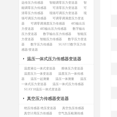
远传压力传感器
智能调零压力变送器
智
能调零压力传感器
可清零压力变送器
可
清零压力传感器
现场可调压力变送器
现
场可调压力传感器
可调零调满度压力变送
器
可调零调满度压力传感器
485输出压
力变送器
485输出压力传感器
数字输出
压力变送器
数字输出压力传感器
智能压
力变送器
智能压力传感器
数字压力变送
器
数字压力传感器
SUAY15数字压力传
感器/变送器
温压一体式压力传感器变送器
温度液位一体式变送器
熔体压力变送器
温度压力一体变送器
温度压力一体传感
器
温压一起测量
温压一体测量
温压
一体式压力变送器
温压一体式压力传感器
SUAY18温压一体式变送器
真空压力传感器变送器
绝压传感器 绝压变送器
真空负压传感器
真空计用压力传感器
空气负压检测传感