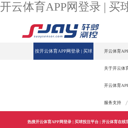
开云体育APP网登录 | 
按开云体育APP网登录 | 买球
开云体育AP
投注平台 | 开云体育在线官方
关于开云体育
入口范围分类
开云体育AP
服务支持
热搜开云体育APP网登录 | 买球投注平台 | 开云体育在