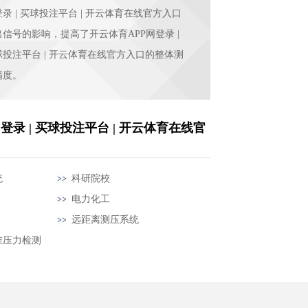
录 | 买球投注平台 | 开云体育在线官方入口
出信号的影响，提高了开云体育APP网登录 |
球投注平台 | 开云体育在线官方入口的整体测
精度。
登录 | 买球投注平台 | 开云体育在线官
统
科研院校
电力化工
远距离测压系统
准压力检测