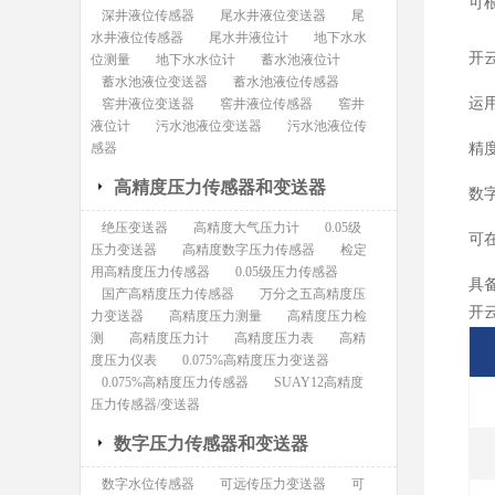
可
深井液位传感器
尾水井液位变送器
尾
水井液位传感器
尾水井液位计
地下水水
开云
位测量
地下水水位计
蓄水池液位计
蓄水池液位变送器
蓄水池液位传感器
运
窖井液位变送器
窖井液位传感器
窖井
液位计
污水池液位变送器
污水池液位传
感器
精
高精度压力传感器和变送器
数
绝压变送器
高精度大气压力计
0.05级
可
压力变送器
高精度数字压力传感器
检定
用高精度压力传感器
0.05级压力传感器
具
国产高精度压力传感器
万分之五高精度压
开云
力变送器
高精度压力测量
高精度压力检
测
高精度压力计
高精度压力表
高精
度压力仪表
0.075%高精度压力变送器
0.075%高精度压力传感器
SUAY12高精度
压力传感器/变送器
数字压力传感器和变送器
数字水位传感器
可远传压力变送器
可