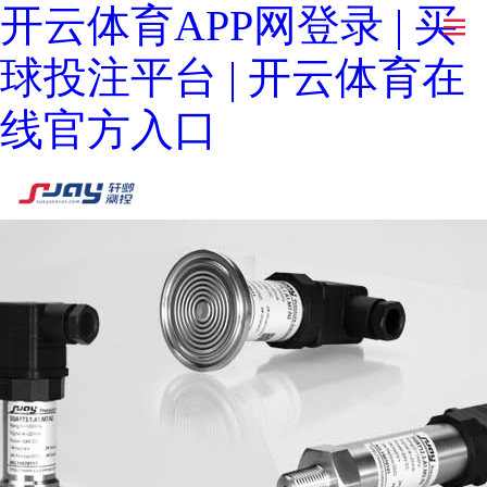
开云体育APP网登录 | 买
球投注平台 | 开云体育在
线官方入口