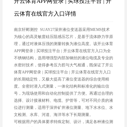
开云体育APP网登录 | 买球投注平台 | 开
云体育在线官方入口详情
南京轩邺测控 SUAY27深井液位变送器采用MEMS技术
为核心的高灵敏度硅压阻感压芯片，是基于流体静力学原
理，通过对液体压强的测量转换为液位高度。该开云体育
APP网登录 | 买球投注平台 | 开云体育在线官方入口为全
不锈钢结构，选用增强型内部加钢丝的液位电缆及专业的
水密封技术，使得参考压力腔与大气相通，既保证了开云
体育APP网登录 | 买球投注平台 | 开云体育在线官方入口
的长期稳定性，又极大提高了液位变送器的综合使用精
度。全密封潜入式测量，一体化结构和标准化的输出信
号，为现场使用和自动化控制提供了方便。再通过合理的
选择、设计接液材料、电缆、护管等，可对不同介质的液
位进行测量，适用于深井矿井液位测量、地下水水位、水
文检测、水库、河道、海洋等水下长期测量。
可根据用户的具体要求特殊定制、设计，满足各种液位测