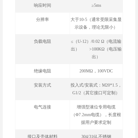
响应时间
≥5ms
分辨率
大于10-5（通常受限采集显
示设备，理论无限小）
负载电阻
≤（U-12）/0.02 Ω（电流输
出） >100KΩ（电压输
出）
绝缘电阻
200MΩ，100VDC
安装方式
投入式/安装式：M20*1.5，
G1/2（其它接口可定制）
电气连接
增强型液位专用电缆
（Φ7.2mm电缆），长度根
据用户要求定制
接口及壳体材料
304/316L不锈钢