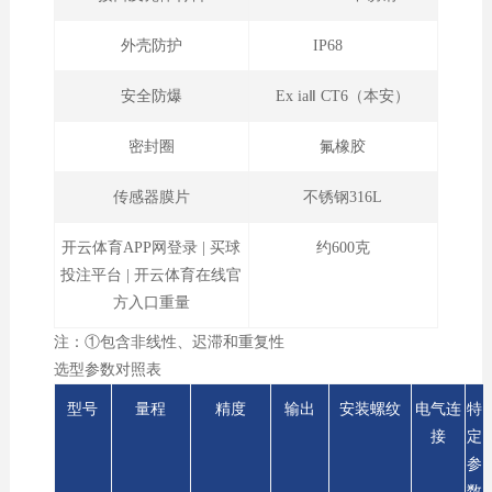
外壳防护
IP68
安全防爆
Ex iaⅡ CT6（本安）
密封圈
氟橡胶
传感器膜片
不锈钢316L
开云体育APP网登录 | 买球
约600克
投注平台 | 开云体育在线官
方入口重量
注：①包含非线性、迟滞和重复性
选型参数对照表
型号
量程
精度
输出
安装螺纹
电气连
特
接
定
参
数