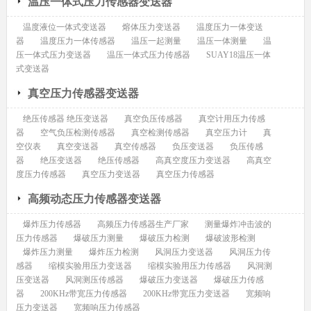
温压一体式压力传感器变送器
温度液位一体式变送器
熔体压力变送器
温度压力一体变送
器
温度压力一体传感器
温压一起测量
温压一体测量
温
压一体式压力变送器
温压一体式压力传感器
SUAY18温压一体
式变送器
真空压力传感器变送器
绝压传感器 绝压变送器
真空负压传感器
真空计用压力传感
器
空气负压检测传感器
真空检测传感器
真空压力计
真
空仪表
真空变送器
真空传感器
负压变送器
负压传感
器
绝压变送器
绝压传感器
高真空度压力变送器
高真空
度压力传感器
真空压力变送器
真空压力传感器
高频动态压力传感器变送器
爆炸压力传感器
高频压力传感器生产厂家
测量爆炸冲击波的
压力传感器
爆破压力测量
爆破压力检测
爆破波形检测
爆炸压力测量
爆炸压力检测
风洞压力变送器
风洞压力传
感器
缩模实验用压力变送器
缩模实验用压力传感器
风洞测
压变送器
风洞测压传感器
爆破压力变送器
爆破压力传感
器
200KHz带宽压力传感器
200KHz带宽压力变送器
宽频响
压力变送器
宽频响压力传感器