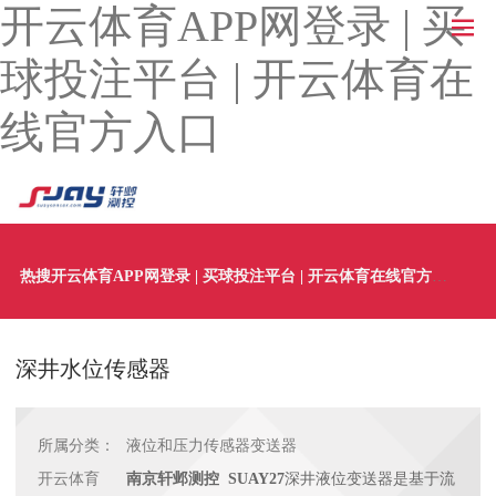
开云体育APP网登录 | 买
球投注平台 | 开云体育在
线官方入口
热搜开云体育APP网登录 | 买球投注平台 | 开云体育在线官方入口：
深井水位传感器
所属分类：
液位和压力传感器变送器
开云体育
南京轩邺测控 SUAY27
深井液位变送器是基于流