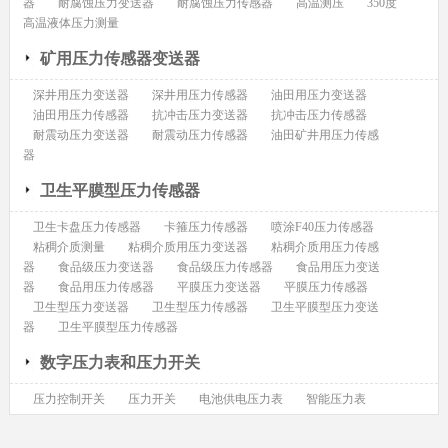
器
耐腐蚀压力变送器
耐腐蚀压力传感器
高温测压
350度
高温液体压力测量
矿用压力传感器变送器
深井用压力变送器
深井用压力传感器
油田用压力变送器
油田用压力传感器
抗冲击压力变送器
抗冲击压力传感器
耐震动压力变送器
耐震动压力传感器
油田矿井用压力传感
器
卫生平膜型压力传感器
卫生卡盘压力传感器
卡箍压力传感器
喷涂F40压力传感器
粘稠介质测量
粘稠介质用压力变送器
粘稠介质用压力传感
器
食品级压力变送器
食品级压力传感器
食品用压力变送
器
食品用压力传感器
平膜压力变送器
平膜压力传感器
卫生型压力变送器
卫生型压力传感器
卫生平膜型压力变送
器
卫生平膜型压力传感器
数字压力表和压力开关
压力控制开关
压力开关
电池供电压力表
智能压力表