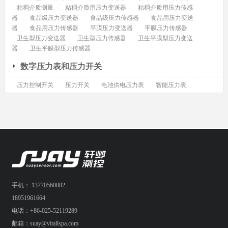
粘稠介质测量
粘稠介质用压力变送器
粘稠介质用压力传感
器
食品级压力变送器
食品级压力传感器
食品用压力变送
器
食品用压力传感器
平膜压力变送器
平膜压力传感器
卫生型压力变送器
卫生型压力传感器
卫生平膜型压力变送
器
卫生平膜型压力传感器
数字压力表和压力开关
压力控制开关
压力开关
电池供电压力表
智能压力表
手机： 13770560082
18951961664
电话：+86-025-52119289
邮箱：suay@vitallspa.com