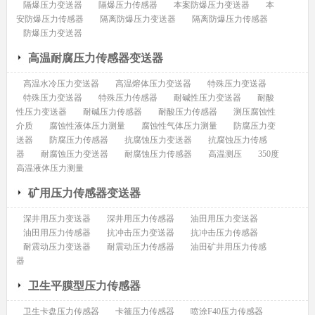
隔爆压力变送器
隔爆压力传感器
本案防爆压力变送器
本
安防爆压力传感器
隔离防爆压力变送器
隔离防爆压力传感器
防爆压力变送器
高温耐腐压力传感器变送器
高温水冷压力变送器
高温熔体压力变送器
特殊压力变送器
特殊压力变送器
特殊压力传感器
耐碱性压力变送器
耐酸
性压力变送器
耐碱压力传感器
耐酸压力传感器
测压腐蚀性
介质
腐蚀性液体压力测量
腐蚀性气体压力测量
防腐压力变
送器
防腐压力传感器
抗腐蚀压力变送器
抗腐蚀压力传感
器
耐腐蚀压力变送器
耐腐蚀压力传感器
高温测压
350度
高温液体压力测量
矿用压力传感器变送器
深井用压力变送器
深井用压力传感器
油田用压力变送器
油田用压力传感器
抗冲击压力变送器
抗冲击压力传感器
耐震动压力变送器
耐震动压力传感器
油田矿井用压力传感
器
卫生平膜型压力传感器
卫生卡盘压力传感器
卡箍压力传感器
喷涂F40压力传感器