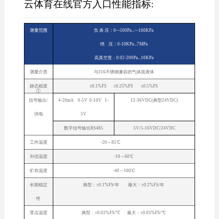
云体育在线官方入口性能指标:
测量范围
负 表 压：0~-500Pa...~-100KPa
绝 压：0-10KPa...7MPa
高真空度：0.02-200Pa...10KPa
测量介质
与316不锈钢兼容的气体或液体
静态精度
±0.1%FS ±0.25%FS ±0.5%FS
①
信号输出/
4-20mA 0-5V 0-10V 1-
12-36VDC(典型24VDC)
供电
5V
数字信号输出RS485
5V/5-16VDC/24VDC
工作温度
-20～85℃
补偿温度
-10～60℃
贮存温度
-40～100℃
长期稳定
典型：±0.1%FS/年 最大：±0.2%FS/年
性
零点温度
典型：±0.02%FS/℃ 最大：±0.05%FS/℃