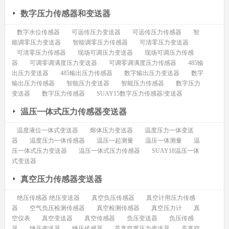
数字压力传感器和变送器
数字水位传感器
可远传压力变送器
可远传压力传感器
智
能调零压力变送器
智能调零压力传感器
可清零压力变送器
可清零压力传感器
现场可调压力变送器
现场可调压力传感
器
可调零调满度压力变送器
可调零调满度压力传感器
485输
出压力变送器
485输出压力传感器
数字输出压力变送器
数字
输出压力传感器
智能压力变送器
智能压力传感器
数字压力
变送器
数字压力传感器
SUAY15数字压力传感器/变送器
温压一体式压力传感器变送器
温度液位一体式变送器
熔体压力变送器
温度压力一体变送
器
温度压力一体传感器
温压一起测量
温压一体测量
温
压一体式压力变送器
温压一体式压力传感器
SUAY18温压一体
式变送器
真空压力传感器变送器
绝压传感器 绝压变送器
真空负压传感器
真空计用压力传感
器
空气负压检测传感器
真空检测传感器
真空压力计
真
空仪表
真空变送器
真空传感器
负压变送器
负压传感
器
绝压变送器
绝压传感器
高真空度压力变送器
高真空