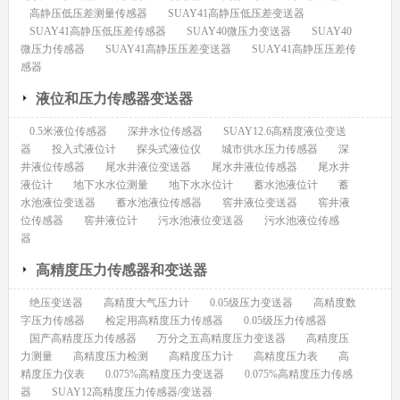
高静压低压差测量传感器
SUAY41高静压低压差变送器
SUAY41高静压低压差传感器
SUAY40微压力变送器
SUAY40
微压力传感器
SUAY41高静压压差变送器
SUAY41高静压压差传
感器
液位和压力传感器变送器
0.5米液位传感器
深井水位传感器
SUAY12.6高精度液位变送
器
投入式液位计
探头式液位仪
城市供水压力传感器
深
井液位传感器
尾水井液位变送器
尾水井液位传感器
尾水井
液位计
地下水水位测量
地下水水位计
蓄水池液位计
蓄
水池液位变送器
蓄水池液位传感器
窖井液位变送器
窖井液
位传感器
窖井液位计
污水池液位变送器
污水池液位传感
器
高精度压力传感器和变送器
绝压变送器
高精度大气压力计
0.05级压力变送器
高精度数
字压力传感器
检定用高精度压力传感器
0.05级压力传感器
国产高精度压力传感器
万分之五高精度压力变送器
高精度压
力测量
高精度压力检测
高精度压力计
高精度压力表
高
精度压力仪表
0.075%高精度压力变送器
0.075%高精度压力传感
器
SUAY12高精度压力传感器/变送器