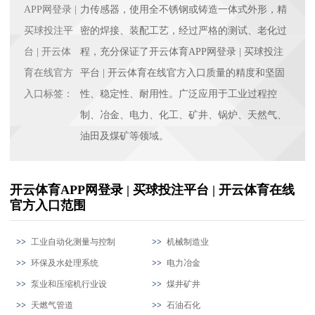
APP网登录 |
力传感器，使用全不锈钢或铸造一体式外形，精
买球投注平
密的焊接、装配工艺，经过严格的测试、老化过
台 | 开云体
程，充分保证了开云体育APP网登录 | 买球投注
育在线官方
平台 | 开云体育在线官方入口质量的精度和坚固
入口标签：
性、稳定性、耐用性。广泛应用于工业过程控
制、冶金、电力、化工、矿井、锅炉、天然气、
油田及煤矿等领域。
开云体育APP网登录 | 买球投注平台 | 开云体育在线
官方入口范围
工业自动化测量与控制
机械制造业
环保及水处理系统
电力冶金
泵业和压缩机行业设
煤井矿井
天燃气管道
石油石化