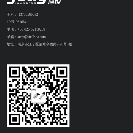
手机： 13770560082
18951961664
电话：+86-025-52119289
邮箱：suay@vitallspa.com
地址：南京市江宁区清水亭西路2-20号3楼