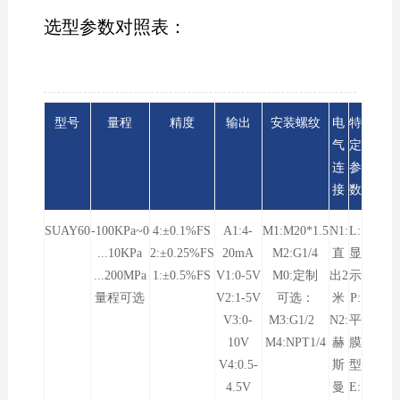
选型参数对照表：
型号
量程
精度
输出
安装螺纹
电
特
气
定
连
参
接
数
SUAY60
-100KPa~0
4:±0.1%FS
A1:4-
M1:M20*1.5
N1:
L:
...10KPa
2:±0.25%FS
20mA
M2:G1/4
直
显
...200MPa
1:±0.5%FS
V1:0-5V
M0:定制
出2
示
量程可选
V2:1-5V
可选：
米
P:
V3:0-
M3:G1/2
N2:
平
10V
M4:NPT1/4
赫
膜
V4:0.5-
斯
型
4.5V
曼
E: