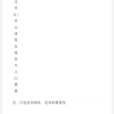
注
平
台 |
开
云
体
育
在
线
官
方
入
口
重
量
注：①包含非线性、迟滞和重复性