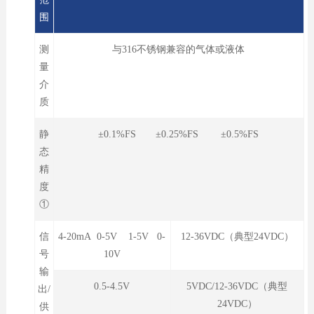
围
测
与316不锈钢兼容的气体或液体
量
介
质
静
±0.1%FS ±0.25%FS ±0.5%FS
态
精
度
①
信
4-20mA 0-5V 1-5V 0-
12-36VDC（典型24VDC）
号
10V
输
0.5-4.5V
5VDC/12-36VDC（典型
出/
24VDC）
供