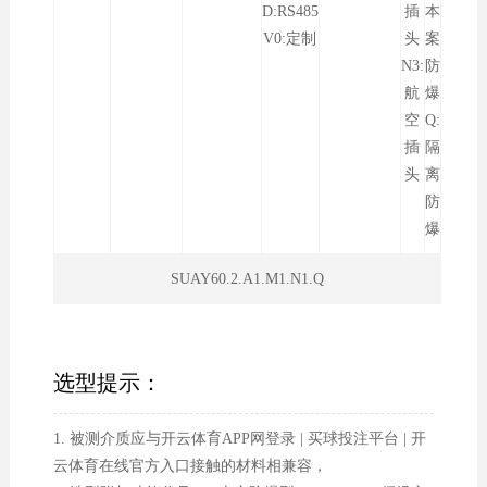
D:RS485
插
本
V0:定制
头
案
N3:
防
航
爆
空
Q:
插
隔
头
离
防
爆
SUAY60.2.A1.M1.N1.Q
选型提示：
1. 被测介质应与开云体育APP网登录 | 买球投注平台 | 开
云体育在线官方入口接触的材料相兼容，