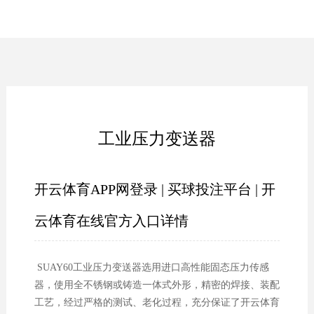
工业压力变送器
开云体育APP网登录 | 买球投注平台 | 开
云体育在线官方入口详情
SUAY60工业压力变送器选用进口高性能固态压力传感
器，使用全不锈钢或铸造一体式外形，精密的焊接、装配
工艺，经过严格的测试、老化过程，充分保证了开云体育