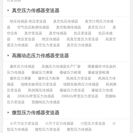
式变送器
真空压力传感器变送器
绝压传感器 绝压变送器
真空负压传感器
真空计用压力传感
器
空气负压检测传感器
真空检测传感器
真空压力计
真
空仪表
真空变送器
真空传感器
负压变送器
负压传感
器
绝压变送器
绝压传感器
高真空度压力变送器
高真空
度压力传感器
真空压力变送器
真空压力传感器
高频动态压力传感器变送器
爆炸压力传感器
高频压力传感器生产厂家
测量爆炸冲击波的
压力传感器
爆破压力测量
爆破压力检测
爆破波形检测
爆炸压力测量
爆炸压力检测
风洞压力变送器
风洞压力传
感器
缩模实验用压力变送器
缩模实验用压力传感器
风洞测
压变送器
风洞测压传感器
爆破压力变送器
爆破压力传感
器
200KHz带宽压力传感器
200KHz带宽压力变送器
宽频响
压力变送器
宽频响压力传感器
微型压力传感器变送器
小尺寸压力变送器
小尺寸压力传感器
小型压力变送器
小
型压力传感器
微型压力变送器
微型压力传感器