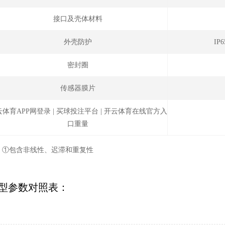
接口及壳体材料
外壳防护
I
密封圈
传感器膜片
体育APP网登录 | 买球投注平台 | 开云体育在线官方入
口重量
：①包含非线性、迟滞和重复性
型参数对照表：