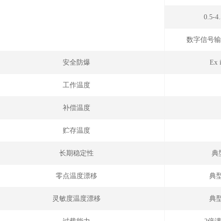
0.5-4
数字信号输出
安全防爆
Ex
工作温度
补偿温度
贮存温度
长期稳定性
典
零点温度漂移
典型
灵敏度温度漂移
典型