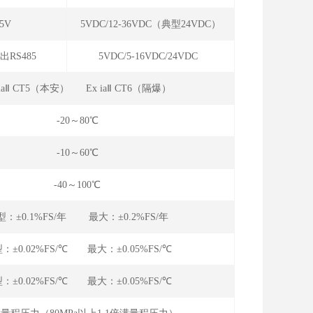
.5V
5VDC/12-36VDC（典型24VDC）
RS485
5VDC/5-16VDC/24VDC
 iaⅡ CT5（本安） Ex iaⅡ CT6（隔爆）
-20～80℃
-10～60℃
-40～100℃
型：±0.1%FS/年 最大：±0.2%FS/年
：±0.02%FS/℃ 最大：±0.05%FS/℃
：±0.02%FS/℃ 最大：±0.05%FS/℃