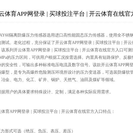
云体育APP网登录 | 买球投注平台 | 开云体育在线
UAY60隔离防爆压力传感器选用进口高性能固态压力传感器，使用全不
的测试、老化过程，充分保证了开云体育APP网登录 | 买球投注平台 |
。该系列开云体育APP网登录 | 买球投注平台 | 开云体育在线官方入口可测
00MPa的压力区间，可供用户根据工况按需选择。内置具有短路保护、反
身的安全性，可输出多种标准电压电流及数字信号。该款开云体育APP网登录
隔爆型，是专为高爆炸危险测压环境所设计的压力变送器，可选装防爆软管接口
、冶金、电力、化工、矿井、锅炉、天然气、油田及煤矿等领域。
根据用户的具体要求特殊设计、定制，满足各种实际应用需求。
体育APP网登录 | 买球投注平台 | 开云体育在线官方入口特点：
 压力形式可选（绝压、负压、表压、差压）