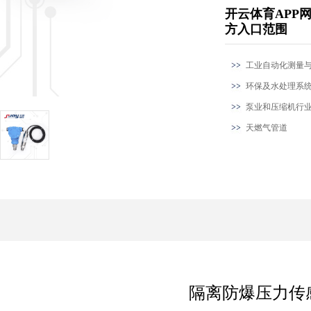
开云体育APP网
方入口范围
工业自动化测量
环保及水处理系
泵业和压缩机行
天燃气管道
隔离防爆压力传