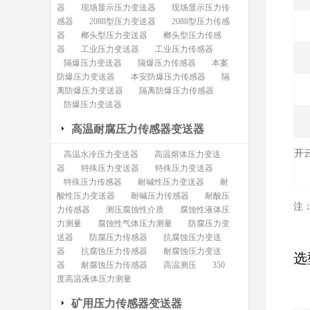
器
现场显示压力变送器
现场显示压力传
感器
2088型压力变送器
2088型压力传感
器
榔头型压力变送器
榔头型压力传感
器
工业压力变送器
工业压力传感器
隔爆压力变送器
隔爆压力传感器
本案
防爆压力变送器
本安防爆压力传感器
隔
离防爆压力变送器
隔离防爆压力传感器
防爆压力变送器
高温耐腐压力传感器变送器
开云
高温水冷压力变送器
高温熔体压力变送
器
特殊压力变送器
特殊压力变送器
特殊压力传感器
耐碱性压力变送器
耐
酸性压力变送器
耐碱压力传感器
耐酸压
注
力传感器
测压腐蚀性介质
腐蚀性液体压
力测量
腐蚀性气体压力测量
防腐压力变
送器
防腐压力传感器
抗腐蚀压力变送
器
抗腐蚀压力传感器
耐腐蚀压力变送
选
器
耐腐蚀压力传感器
高温测压
350
度高温液体压力测量
矿用压力传感器变送器