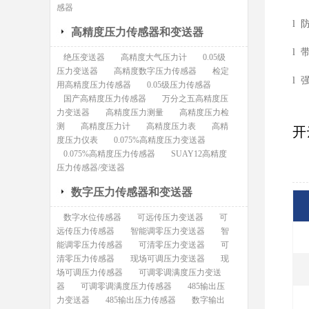
感器
l
高精度压力传感器和变送器
l
绝压变送器
高精度大气压力计
0.05级
压力变送器
高精度数字压力传感器
检定
l
用高精度压力传感器
0.05级压力传感器
国产高精度压力传感器
万分之五高精度压
力变送器
高精度压力测量
高精度压力检
测
高精度压力计
高精度压力表
高精
开
度压力仪表
0.075%高精度压力变送器
0.075%高精度压力传感器
SUAY12高精度
压力传感器/变送器
数字压力传感器和变送器
数字水位传感器
可远传压力变送器
可
远传压力传感器
智能调零压力变送器
智
能调零压力传感器
可清零压力变送器
可
清零压力传感器
现场可调压力变送器
现
场可调压力传感器
可调零调满度压力变送
器
可调零调满度压力传感器
485输出压
力变送器
485输出压力传感器
数字输出