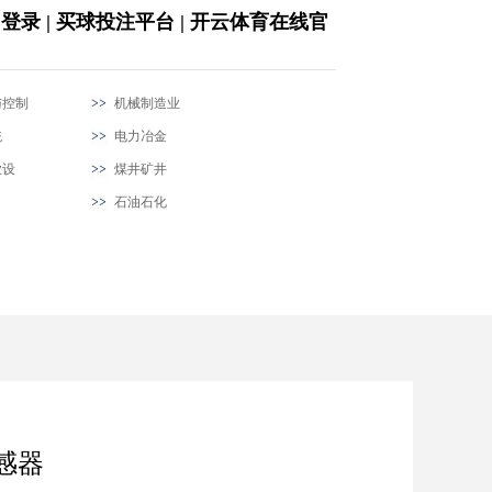
登录 | 买球投注平台 | 开云体育在线官
与控制
机械制造业
统
电力冶金
业设
煤井矿井
石油石化
感器