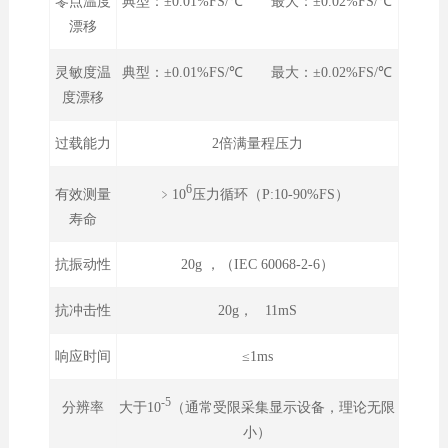
零点温度
典型：±0.01%FS/℃ 最大：±0.02%FS/℃
漂移
灵敏度温
典型：±0.01%FS/℃ 最大：±0.02%FS/℃
度漂移
过载能力
2倍满量程压力
6
﹥10
压力循环（P:10-90%FS）
有效测量
寿命
抗振动性
20g ，（IEC 60068-2-6）
抗冲击性
20g， 11mS
响应时间
≤1ms
-5
大于10
（通常受限采集显示设备，理论无限
分辨率
小）