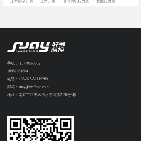
压力控制开关
压力开关
电池供电压力表
智能压力表
手机： 13770560082
18951961664
电话：+86-025-52119289
邮箱：suay@vitallspa.com
地址：南京市江宁区清水亭西路2-20号3楼