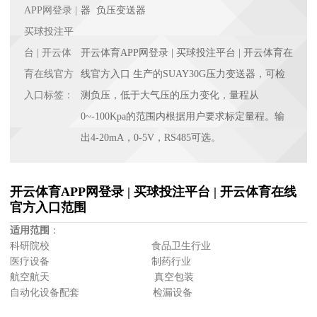
APP网登录 |
器 负压变送器
买球投注平
台 | 开云体
开云体育APP网登录 | 买球投注平台 | 开云体育在
育在线官方
线官方入口 生产的SUAY30G压力变送器，可检
入口标签：
测负压，低于大气压的压力变化，量程从
0~-100Kpa的范围内根据用户要求标定量程。输
出4-20mA，0-5V，RS485可选。
开云体育APP网登录 | 买球投注平台 | 开云体育在线
官方入口范围
适用范围
：
科研院校 食品卫生行业
医疗设备 制药行业
航空航天 真空包装
自动化设备配套 检漏设备