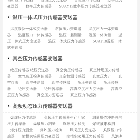
输出压力传感器
智能压力变送器
智能压力传感器
数字压力
变送器
数字压力传感器
SUAY15数字压力传感器/变送器
温压一体式压力传感器变送器
温度液位一体式变送器
熔体压力变送器
温度压力一体变送
器
温度压力一体传感器
温压一起测量
温压一体测量
温
压一体式压力变送器
温压一体式压力传感器
SUAY18温压一体
式变送器
真空压力传感器变送器
绝压传感器 绝压变送器
真空负压传感器
真空计用压力传感
器
空气负压检测传感器
真空检测传感器
真空压力计
真
空仪表
真空变送器
真空传感器
负压变送器
负压传感
器
绝压变送器
绝压传感器
高真空度压力变送器
高真空
度压力传感器
真空压力变送器
真空压力传感器
高频动态压力传感器变送器
爆炸压力传感器
高频压力传感器生产厂家
测量爆炸冲击波的
压力传感器
爆破压力测量
爆破压力检测
爆破波形检测
爆炸压力测量
爆炸压力检测
风洞压力变送器
风洞压力传
感器
缩模实验用压力变送器
缩模实验用压力传感器
风洞测