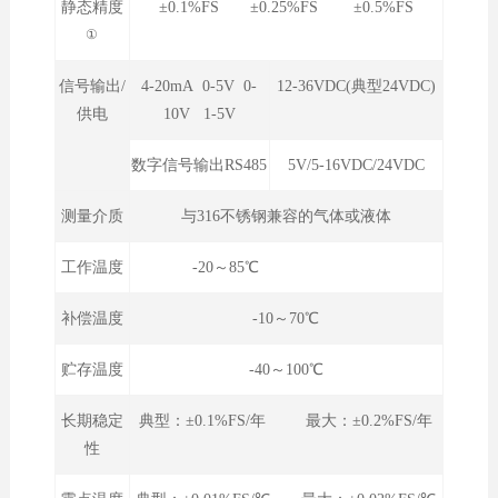
静态精度
±0.1%FS ±0.25%FS ±0.5%FS
①
信号输出/
4-20mA 0-5V 0-
12-36VDC(典型24VDC)
供电
10V 1-5V
数字信号输出RS485
5V/5-16VDC/24VDC
测量介质
与316不锈钢兼容的气体或液体
工作温度
-20～85℃
补偿温度
-10～70℃
贮存温度
-40～100℃
长期稳定
典型：±0.1%FS/年 最大：±0.2%FS/年
性