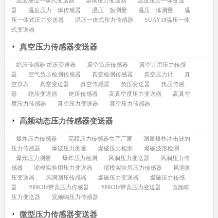
温度液位一体式变送器
熔体压力变送器
温度压力一体变送
器
温度压力一体传感器
温压一起测量
温压一体测量
温
压一体式压力变送器
温压一体式压力传感器
SUAY18温压一体
式变送器
真空压力传感器变送器
绝压传感器 绝压变送器
真空负压传感器
真空计用压力传感
器
空气负压检测传感器
真空检测传感器
真空压力计
真
空仪表
真空变送器
真空传感器
负压变送器
负压传感
器
绝压变送器
绝压传感器
高真空度压力变送器
高真空
度压力传感器
真空压力变送器
真空压力传感器
高频动态压力传感器变送器
爆炸压力传感器
高频压力传感器生产厂家
测量爆炸冲击波的
压力传感器
爆破压力测量
爆破压力检测
爆破波形检测
爆炸压力测量
爆炸压力检测
风洞压力变送器
风洞压力传
感器
缩模实验用压力变送器
缩模实验用压力传感器
风洞测
压变送器
风洞测压传感器
爆破压力变送器
爆破压力传感
器
200KHz带宽压力传感器
200KHz带宽压力变送器
宽频响
压力变送器
宽频响压力传感器
微型压力传感器变送器