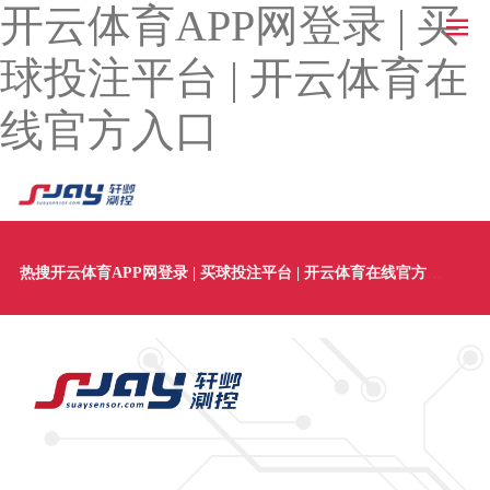
开云体育APP网登录 | 买
球投注平台 | 开云体育在
线官方入口
热搜开云体育APP网登录 | 买球投注平台 | 开云体育在线官方入口：