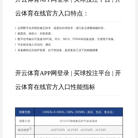
云体育在线官方入口特点：
l 运用数字化非线性修正技术、温度自补偿技术，进行多点测量精确补偿，
l 精度高、体积小、封装坚固，
l 数字信号输出可直接与PC机、PLC、MCU、FPGA等设备连接，方便用户采集。
l 可在线非侵入式访问、调试
l 具备瞬间过压保护装置、抗干扰设备，提高复杂工况下的精确测量
开云体育APP网登录 | 买球投注平台 | 开
云体育在线官方入口性能指标
测量范围
-100KPa~0-10KPa...1MPa...100MPa（表压、负压、复合压）
测量介质
与316不锈钢兼容的气体或液体
①
静态精度
±0.075%FS ±0.1%FS ±0.25%FS ±0.5%FS