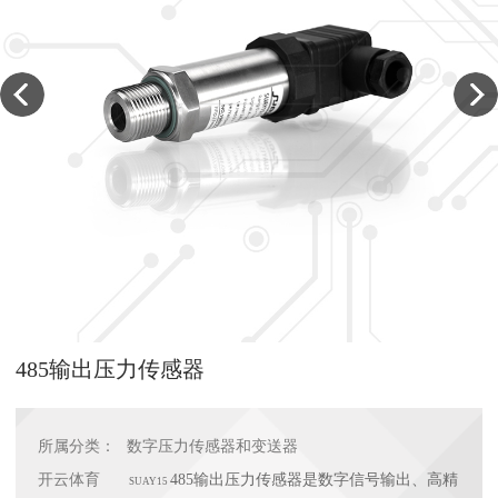
485输出压力传感器
所属分类：
数字压力传感器和变送器
开云体育
485输出压力传感器是数字信号输出、高精
SUAY15